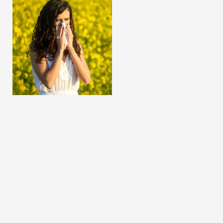
La qualité de l’air intérieur joue également un rôle
crucial dans notre bien-être général. Des études
ont montré que des environnements intérieurs
mal ventilés ou contaminés peuvent entraîner une
diminution de la concentration, des maux de tête,
de la fatigue et même des problèmes de sommeil.
Un air frais et propre, en revanche, favorise la
clarté mentale, l’énergie et un repos réparateur.