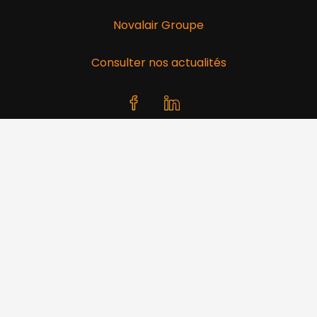
Novalair Groupe
Consulter nos actualités
Novalair Luxembourg
100 Route de Volmerange
L-3593 Dudelange
Tél : +352 20 60 05 62 01
Email :
contact@novalair.lu